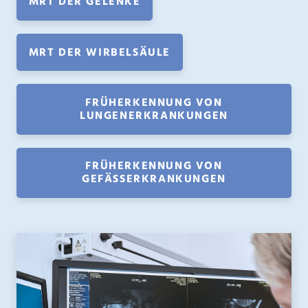
MRT DER GELENKE
MRT DER WIRBELSÄULE
FRÜHERKENNUNG VON
LUNGENERKRANKUNGEN
FRÜHERKENNUNG VON
GEFÄSSERKRANKUNGEN