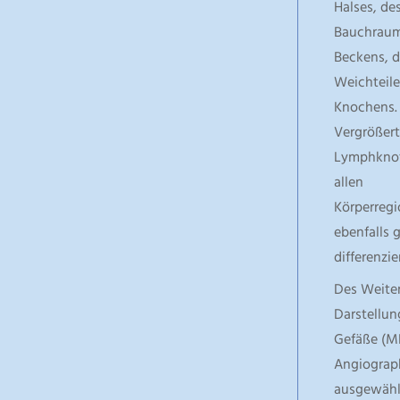
Halses, de
Bauchraum
Beckens, d
Weichteile
Knochens.
Vergrößer
Lymphknot
allen
Körperregi
ebenfalls 
differenzie
Des Weiter
Darstellun
Gefäße (M
Angiograph
ausgewähl