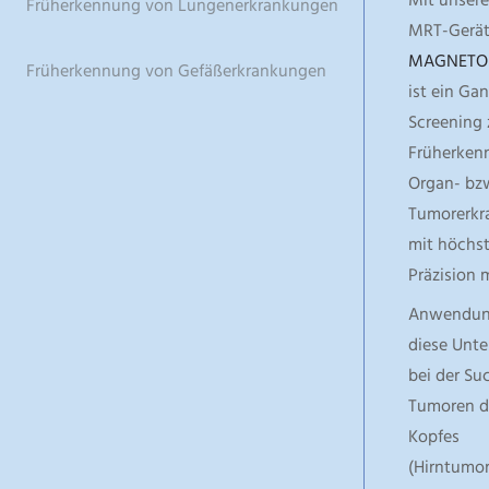
Früherkennung von Lungenerkrankungen
MRT-Gerä
MAGNETOM
Früherkennung von Gefäßerkrankungen
ist ein Ga
Screening 
Früherken
Organ- bz
Tumorerkr
mit höchst
Präzision 
Anwendung
diese Unt
bei der Su
Tumoren d
Kopfes
(Hirntumor