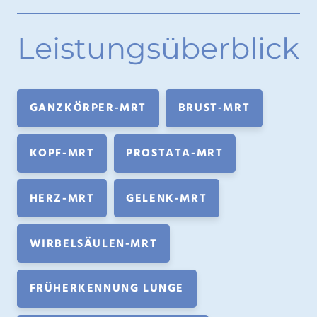
Leistungsüberblick
GANZKÖRPER-MRT
BRUST-MRT
KOPF-MRT
PROSTATA-MRT
HERZ-MRT
GELENK-MRT
WIRBELSÄULEN-MRT
FRÜHERKENNUNG LUNGE